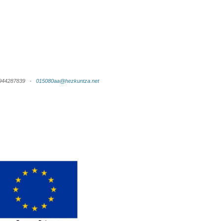
x: 944287839 -
015080aa@hezkuntza.net