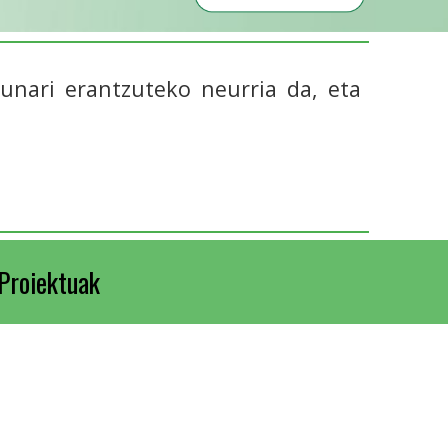
sunari erantzuteko neurria da, eta
Proiektuak