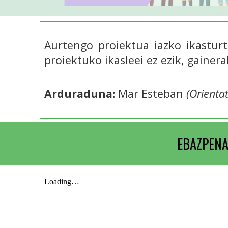
Aurtengo proiektua iazko ikasturt
proiektuko ikasleei ez ezik, gainer
Arduraduna:
Mar Esteban
(Orientat
EBAZPENA.