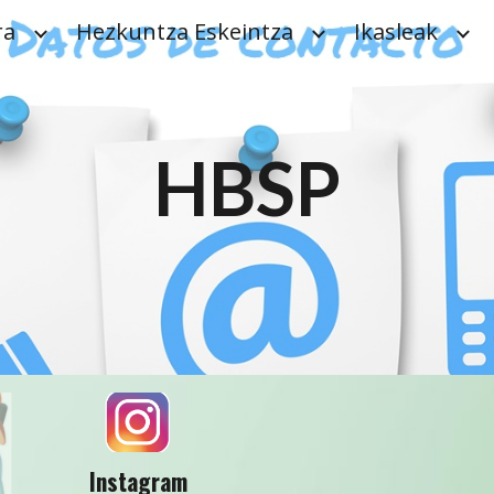
ra
Hezkuntza Eskeintza
Ikasleak
ip to main content
Skip to navigat
HBSP
Instagram