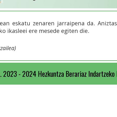
ean eskatu zenaren jarraipena da. Anizta
ako ikasleei ere mesede egiten die.
zailea)
 2023 - 2024 Hezkuntza Berariaz Indartzeko 