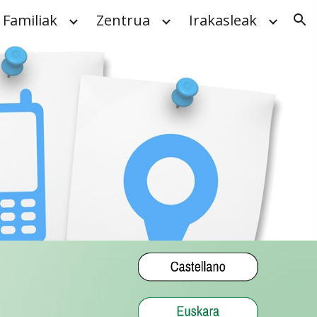
Familiak
Zentrua
Irakasleak
ion