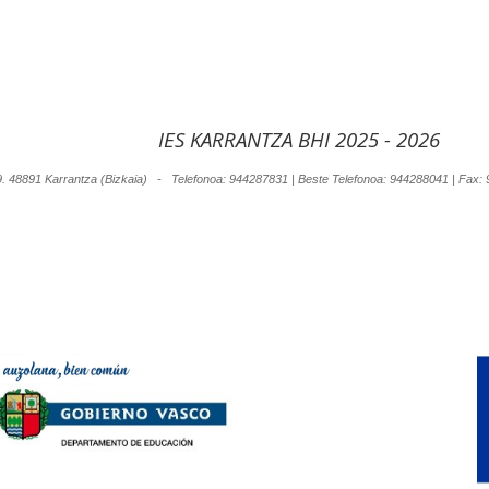
IES KARRANTZA BHI 2025 - 2026
9. 48891 Karrantza (Bizkaia) - Telefonoa: 944287831 | Beste Telefonoa: 944288041 | Fa