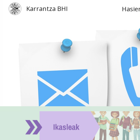
Karrantza BHI
Hasie
Sk